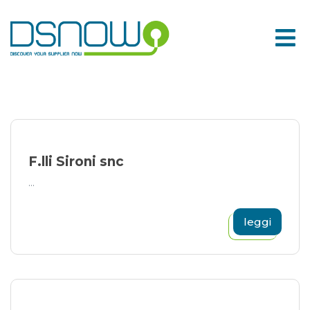
Skip
to
content
F.lli Sironi snc
...
leggi