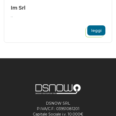
Im Srl
...
leggi
DSNOW SRL
P.IVA/C.F.: 03951081201
Capitale Sociale i.v. 10.000€