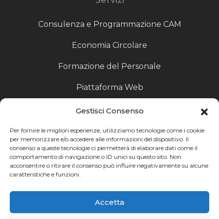
Consulenza e Programmazione CAM
Economia Circolare
Formazione del Personale
Piattaforma Web
Scouting fornitori
Gestisci Consenso
Produzione Particolari
Per fornire le migliori esperienze, utilizziamo tecnologie come i cookie
per memorizzare e/o accedere alle informazioni del dispositivo. Il
consenso a queste tecnologie ci permetterà di elaborare dati come il
Raccoglitori di Fine Linea
comportamento di navigazione o ID unici su questo sito. Non
acconsentire o ritirare il consenso può influire negativamente su alcune
Ricerca
caratteristiche e funzioni.
Ricerca avanzata
Accetta
Catalogo fornitori