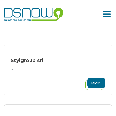
Skip
to
content
Stylgroup srl
...
leggi