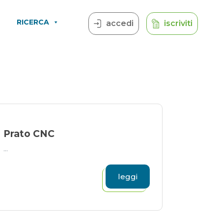
RICERCA
accedi
iscriviti
Prato CNC
...
leggi