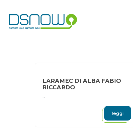
Skip
to
content
LARAMEC DI ALBA FABIO
RICCARDO
...
leggi