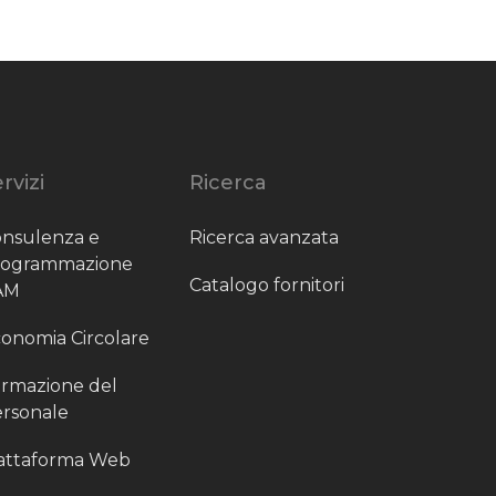
rvizi
Ricerca
nsulenza e
Ricerca avanzata
rogrammazione
Catalogo fornitori
AM
onomia Circolare
rmazione del
rsonale
attaforma Web