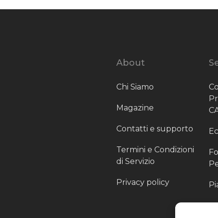
About
Se
Chi Siamo
Co
P
Magazine
C
Contatti e supporto
Ec
Termini e Condizioni
Fo
di Servizio
Pe
Privacy policy
Pi
Sc