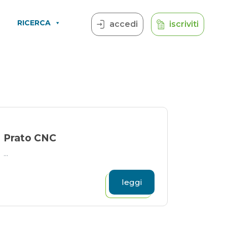
RICERCA
accedi
iscriviti
Prato CNC
...
leggi