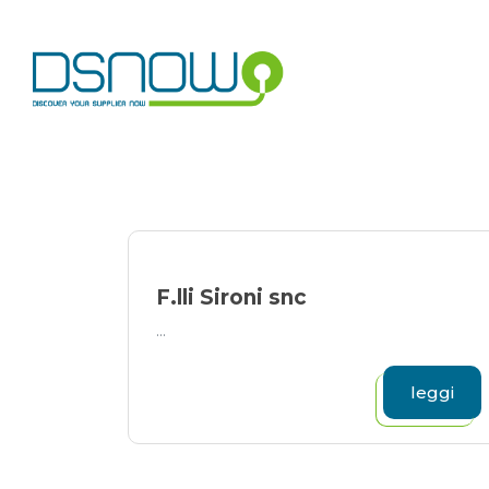
Skip
to
content
F.lli Sironi snc
...
leggi