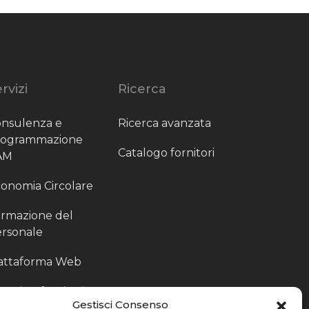
rvizi
Ricerca
nsulenza e
Ricerca avanzata
rogrammazione
Catalogo fornitori
AM
onomia Circolare
rmazione del
rsonale
attaforma Web
outing fornitori
Gestisci Consenso