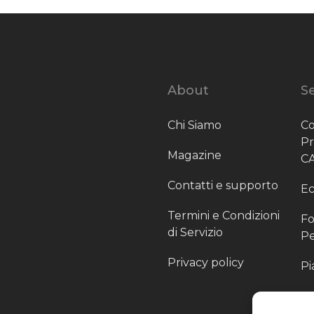
About
Se
Chi Siamo
Co
P
Magazine
C
Contatti e supporto
Ec
Termini e Condizioni
Fo
di Servizio
Pe
Privacy policy
Pi
Sc