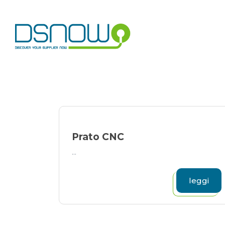
Skip
to
content
Prato CNC
...
leggi