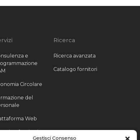
rvizi
Ricerca
nsulenza e
Ricerca avanzata
rogrammazione
Catalogo fornitori
AM
onomia Circolare
rmazione del
rsonale
attaforma Web
outing fornitori
Gestisci Consenso