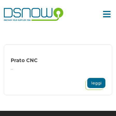
Skip
to
content
Prato CNC
...
leggi