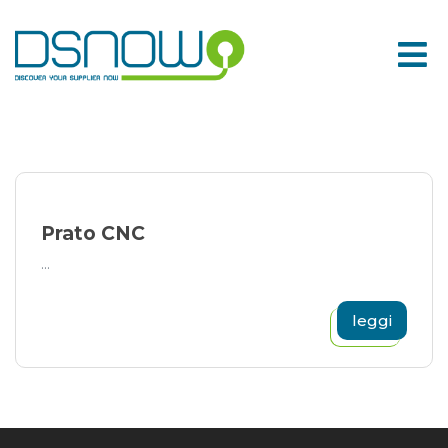
Skip
to
content
Prato CNC
...
leggi