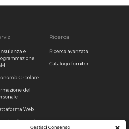
rvizi
Ricerca
nsulenza e
Ricerca avanzata
rogrammazione
Catalogo fornitori
AM
onomia Circolare
rmazione del
rsonale
attaforma Web
outing fornitori
Gestisci Consenso