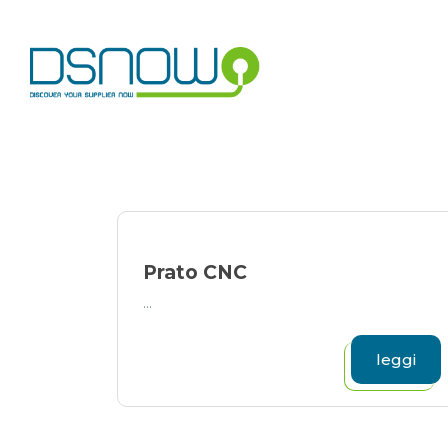
Skip
to
content
Prato CNC
...
leggi