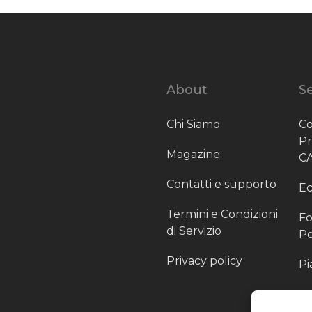
About
Se
Chi Siamo
Co
P
Magazine
C
Contatti e supporto
Ec
Termini e Condizioni
Fo
di Servizio
Pe
Privacy policy
Pi
Sc