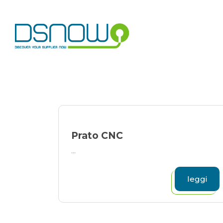
Skip
to
content
Prato CNC
...
leggi