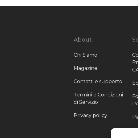
About
Se
Chi Siamo
Co
P
Magazine
C
Contatti e supporto
Ec
Termini e Condizioni
Fo
di Servizio
Pe
Privacy policy
Pi
Sc