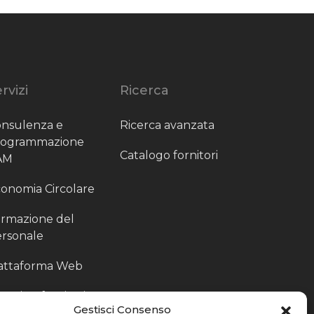
rvizi
Ricerca
nsulenza e
Ricerca avanzata
rogrammazione
Catalogo fornitori
AM
onomia Circolare
rmazione del
rsonale
attaforma Web
outing fornitori
Gestisci Consenso