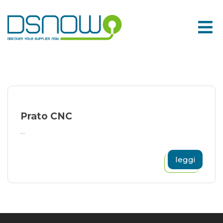
Skip
to
content
Prato CNC
...
leggi