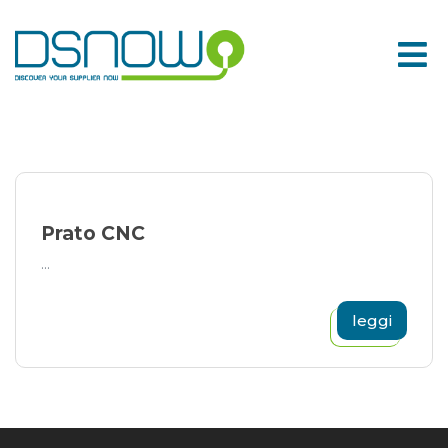
Skip
to
content
Prato CNC
...
leggi