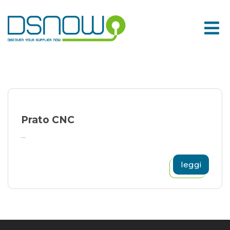
Skip
to
content
Prato CNC
...
leggi