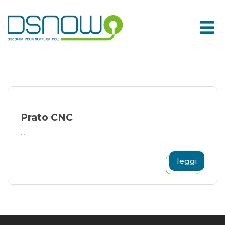
Skip
to
content
Prato CNC
...
leggi