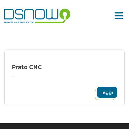
Skip
to
content
Prato CNC
...
leggi