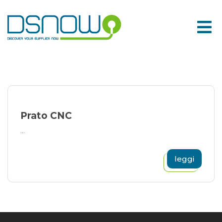
Skip
to
content
Prato CNC
...
leggi