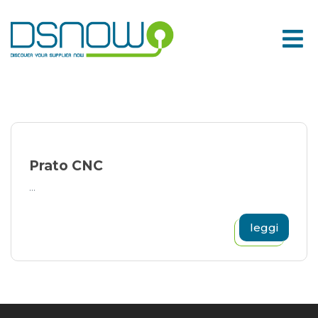
Skip
to
content
Prato CNC
...
leggi