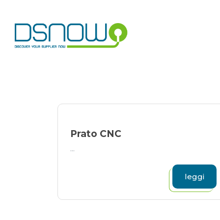
Skip
to
content
Prato CNC
...
leggi