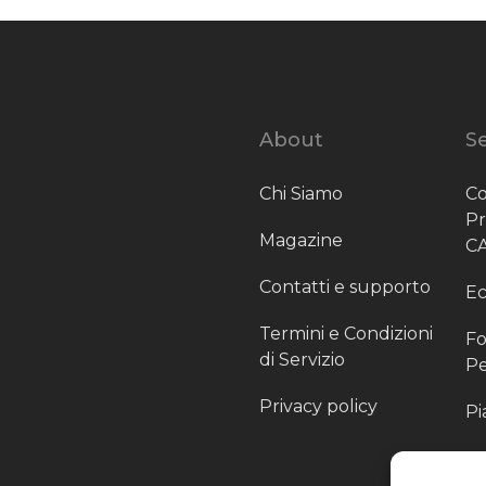
About
Se
Chi Siamo
Co
P
Magazine
C
Contatti e supporto
Ec
Termini e Condizioni
Fo
di Servizio
Pe
Privacy policy
Pi
Sc