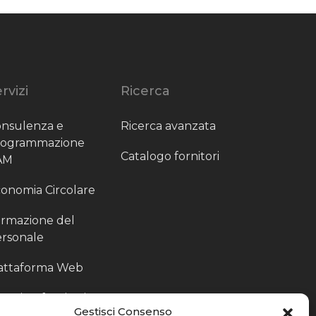
rvizi
Ricerca
nsulenza e
Ricerca avanzata
rogrammazione
Catalogo fornitori
AM
onomia Circolare
rmazione del
rsonale
attaforma Web
outing fornitori
Gestisci Consenso