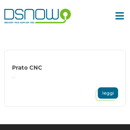
Skip
to
content
Prato CNC
...
leggi