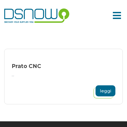
Skip
to
content
Prato CNC
...
leggi