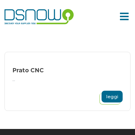
Skip
to
content
Prato CNC
...
leggi