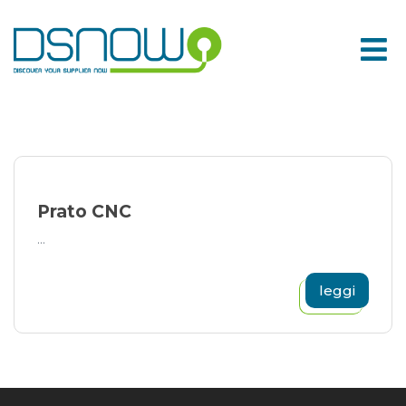
Skip
to
content
Prato CNC
...
leggi