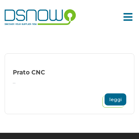
Skip
to
content
Prato CNC
...
leggi