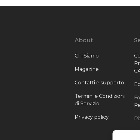
About
Se
Chi Siamo
Co
P
Magazine
C
Contatti e supporto
Ec
Termini e Condizioni
Fo
di Servizio
Pe
Privacy policy
Pi
Sc