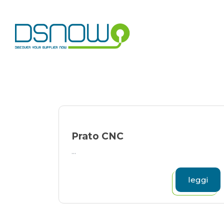
Skip
to
content
Prato CNC
...
leggi