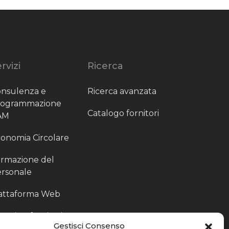
rvizi
Ricerca
nsulenza e
Ricerca avanzata
rogrammazione
Catalogo fornitori
AM
onomia Circolare
rmazione del
rsonale
attaforma Web
outing fornitori
Gestisci Consenso