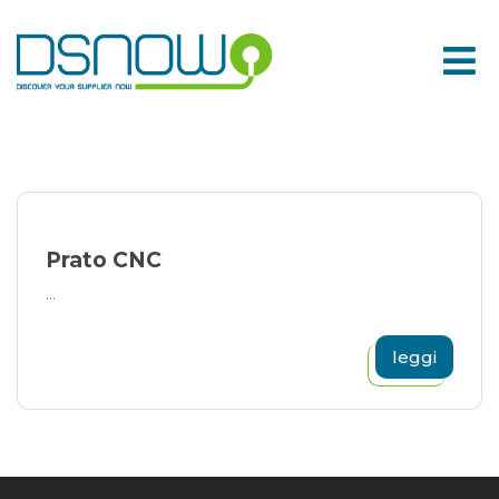
Skip
to
content
Prato CNC
...
leggi