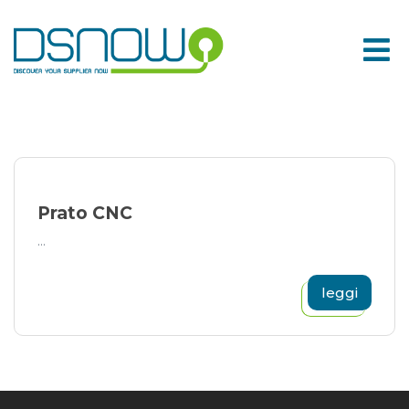
Skip
to
content
Prato CNC
...
leggi