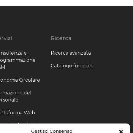
rvizi
Ricerca
nsulenza e
Ricerca avanzata
rogrammazione
Catalogo fornitori
AM
onomia Circolare
rmazione del
rsonale
attaforma Web
outing fornitori
Gestisci Consenso