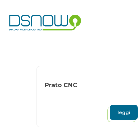
Skip
to
content
Prato CNC
...
leggi