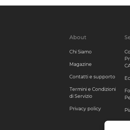
About
Se
Chi Siamo
Co
P
Magazine
C
Contatti e supporto
Ec
Termini e Condizioni
Fo
di Servizio
Pe
Privacy policy
Pi
Sc