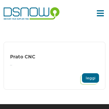
Skip
to
content
Prato CNC
...
leggi