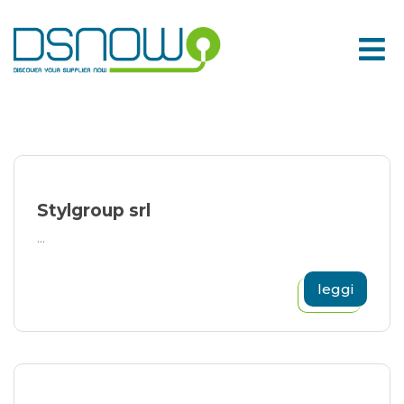
Skip
to
content
Stylgroup srl
...
leggi