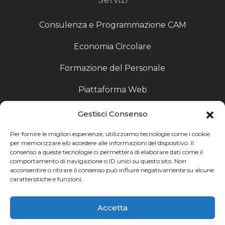
Consulenza e Programmazione CAM
Economia Circolare
Formazione del Personale
Piattaforma Web
Scouting fornitori
Gestisci Consenso
Produzione Particolari
Per fornire le migliori esperienze, utilizziamo tecnologie come i cookie
per memorizzare e/o accedere alle informazioni del dispositivo. Il
consenso a queste tecnologie ci permetterà di elaborare dati come il
Raccoglitori di Fine Linea
comportamento di navigazione o ID unici su questo sito. Non
acconsentire o ritirare il consenso può influire negativamente su alcune
Ricerca
caratteristiche e funzioni.
Ricerca avanzata
Accetta
Catalogo fornitori