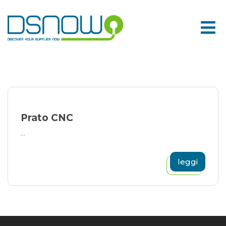
Skip
to
content
Prato CNC
...
leggi