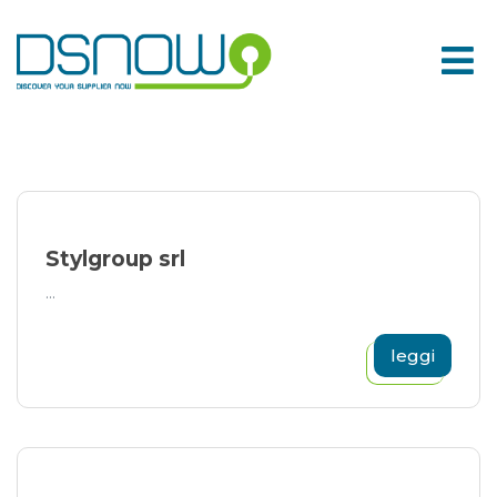
Skip
to
content
Stylgroup srl
...
leggi