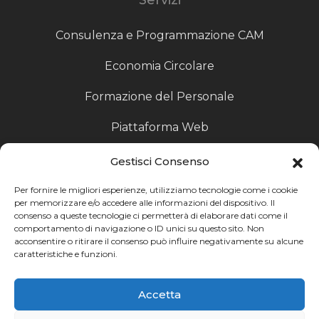
Consulenza e Programmazione CAM
Economia Circolare
Formazione del Personale
Piattaforma Web
Scouting fornitori
Gestisci Consenso
Produzione Particolari
Per fornire le migliori esperienze, utilizziamo tecnologie come i cookie
per memorizzare e/o accedere alle informazioni del dispositivo. Il
consenso a queste tecnologie ci permetterà di elaborare dati come il
Raccoglitori di Fine Linea
comportamento di navigazione o ID unici su questo sito. Non
acconsentire o ritirare il consenso può influire negativamente su alcune
Ricerca
caratteristiche e funzioni.
Ricerca avanzata
Accetta
Catalogo fornitori