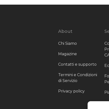
About
Se
Chi Siamo
Co
P
Magazine
C
Contatti e supporto
Ec
Termini e Condizioni
Fo
di Servizio
Pe
Privacy policy
Pi
Sc