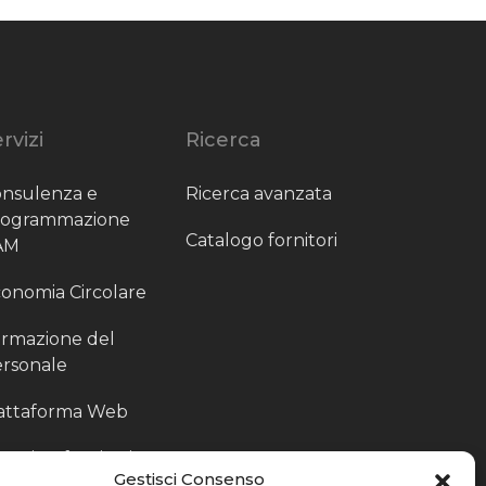
rvizi
Ricerca
nsulenza e
Ricerca avanzata
rogrammazione
Catalogo fornitori
AM
onomia Circolare
rmazione del
rsonale
attaforma Web
outing fornitori
Gestisci Consenso