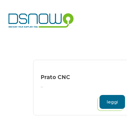
Skip
to
content
Prato CNC
...
leggi