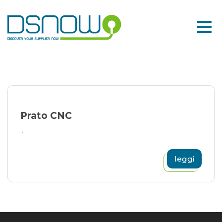
Skip
to
content
Prato CNC
...
leggi