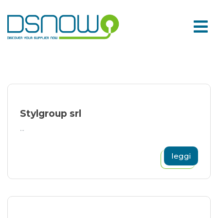
Skip
to
content
Stylgroup srl
...
leggi