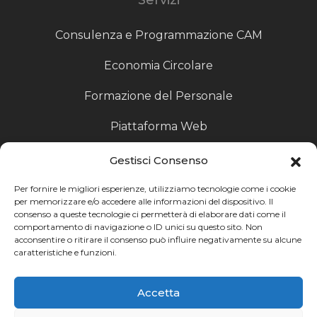
Consulenza e Programmazione CAM
Economia Circolare
Formazione del Personale
Piattaforma Web
Scouting fornitori
Gestisci Consenso
Produzione Particolari
Per fornire le migliori esperienze, utilizziamo tecnologie come i cookie
per memorizzare e/o accedere alle informazioni del dispositivo. Il
consenso a queste tecnologie ci permetterà di elaborare dati come il
Raccoglitori di Fine Linea
comportamento di navigazione o ID unici su questo sito. Non
acconsentire o ritirare il consenso può influire negativamente su alcune
Ricerca
caratteristiche e funzioni.
Ricerca avanzata
Accetta
Catalogo fornitori