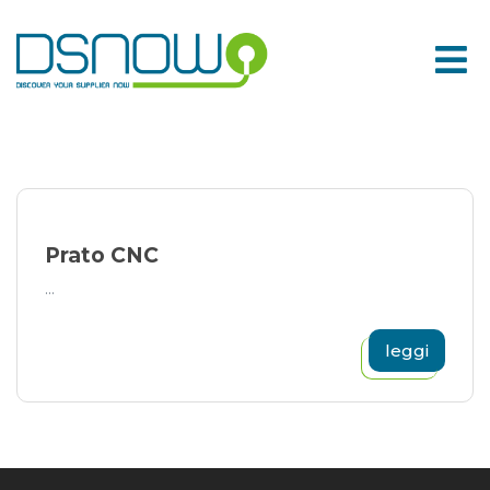
Skip
to
content
Prato CNC
...
leggi