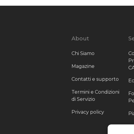
About
Se
Chi Siamo
Co
P
Magazine
C
Contatti e supporto
Ec
Termini e Condizioni
Fo
di Servizio
Pe
Privacy policy
Pi
Sc