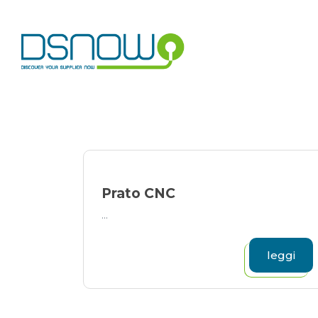
Skip
to
content
Prato CNC
...
leggi