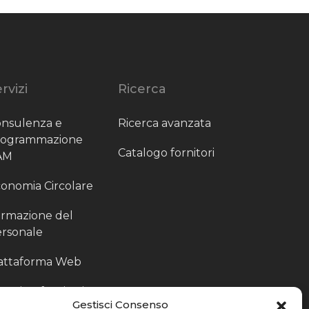
rvizi
Ricerca
nsulenza e
Ricerca avanzata
rogrammazione
Catalogo fornitori
AM
onomia Circolare
rmazione del
rsonale
attaforma Web
outing fornitori
Gestisci Consenso