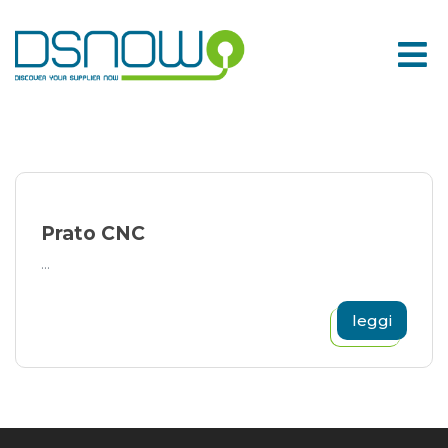
Skip
to
content
Prato CNC
...
leggi