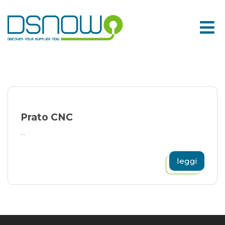
Skip
to
content
Prato CNC
...
leggi