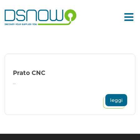
Skip
to
content
Prato CNC
...
leggi