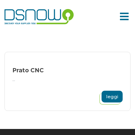
Skip
to
content
Prato CNC
...
leggi