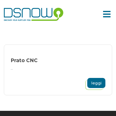
Skip
to
content
Prato CNC
...
leggi