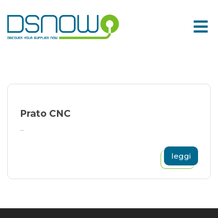
Skip
to
content
Prato CNC
...
leggi