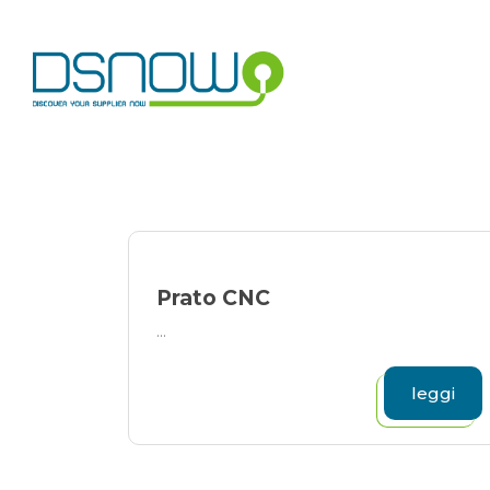
Skip
to
content
Prato CNC
...
leggi