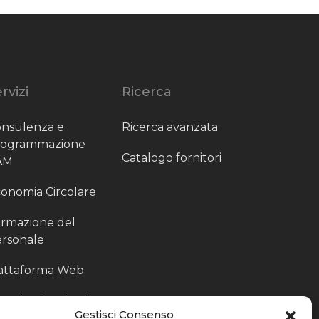
rvizi
Ricerca
nsulenza e
Ricerca avanzata
rogrammazione
Catalogo fornitori
AM
onomia Circolare
rmazione del
rsonale
attaforma Web
outing fornitori
Gestisci Consenso