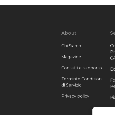
About
Se
Chi Siamo
Co
P
Magazine
C
Contatti e supporto
Ec
Termini e Condizioni
Fo
di Servizio
Pe
Privacy policy
Pi
Sc