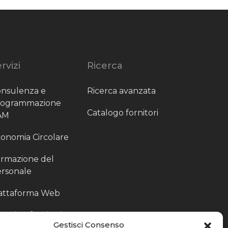
rvizi
Ricerca
nsulenza e
Ricerca avanzata
rogrammazione
Catalogo fornitori
AM
onomia Circolare
rmazione del
rsonale
attaforma Web
outing fornitori
Gestisci Consenso