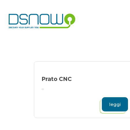
Skip
to
content
Prato CNC
...
leggi