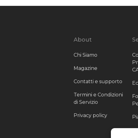
About
Se
Chi Siamo
Co
P
Magazine
C
Contatti e supporto
Ec
Termini e Condizioni
Fo
di Servizio
Pe
Privacy policy
Pi
Sc