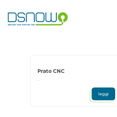
Skip
to
content
Prato CNC
...
leggi