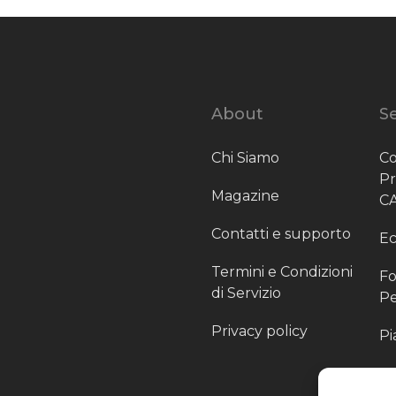
About
Se
Chi Siamo
Co
P
Magazine
C
Contatti e supporto
Ec
Termini e Condizioni
Fo
di Servizio
Pe
Privacy policy
Pi
Sc