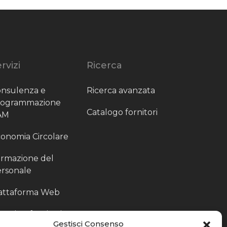
rvizi
Ricerca
nsulenza e
Ricerca avanzata
rogrammazione
Catalogo fornitori
AM
onomia Circolare
rmazione del
rsonale
attaforma Web
outing fornitori
Gestisci Consenso