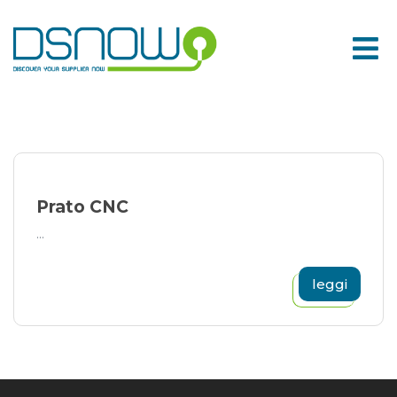
Skip
to
content
Prato CNC
...
leggi