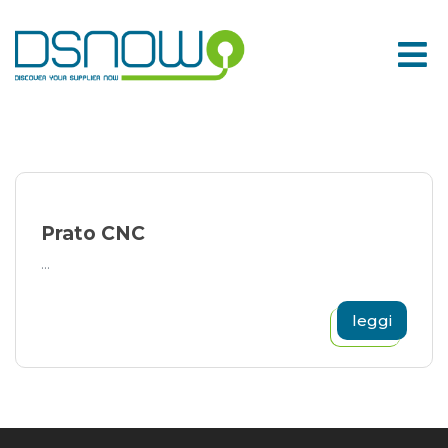
Skip
to
content
Prato CNC
...
leggi