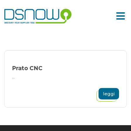
Skip
to
content
Prato CNC
...
leggi