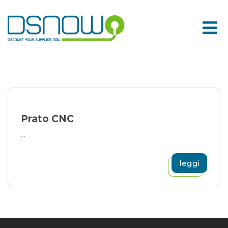
Skip
to
content
Prato CNC
...
leggi