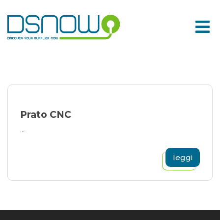
Skip
to
content
Prato CNC
...
leggi