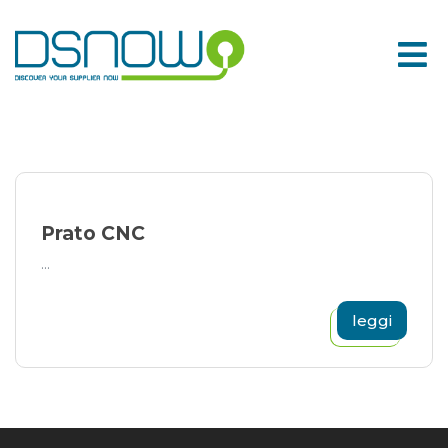
Skip
to
content
Prato CNC
...
leggi